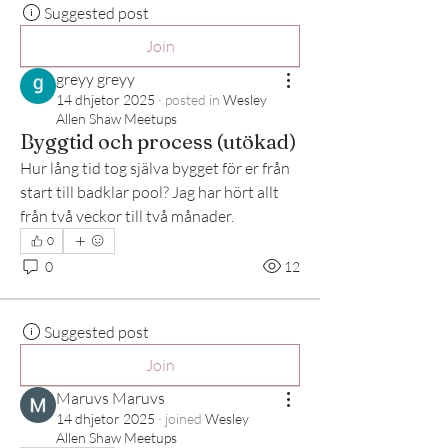
Suggested post
Join
greyy greyy
14 dhjetor 2025
·
posted in
Wesley
Allen Shaw Meetups
Byggtid och process (utökad)
Hur lång tid tog själva bygget för er från 
start till badklar pool? Jag har hört allt 
från två veckor till två månader.
0
0
12
Suggested post
Join
Maruvs Maruvs
14 dhjetor 2025
·
joined
Wesley
Allen Shaw Meetups