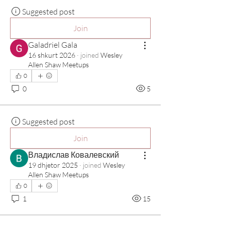
Suggested post
Join
Galadriel Gala
16 shkurt 2026
·
joined
Wesley
Allen Shaw Meetups
0
0
5
Suggested post
Join
Владислав Ковалевский
19 dhjetor 2025
·
joined
Wesley
Allen Shaw Meetups
0
1
15