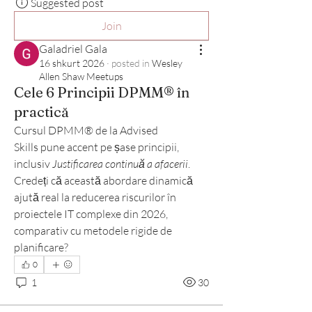
Suggested post
Join
Galadriel Gala
16 shkurt 2026
·
posted in
Wesley
Allen Shaw Meetups
Cele 6 Principii DPMM® în
practică
Cursul DPMM® de la Advised 
Skills pune accent pe șase principii, 
inclusiv 
Justificarea continuă a afacerii
. 
Credeți că această abordare dinamică 
ajută real la reducerea riscurilor în 
proiectele IT complexe din 2026, 
comparativ cu metodele rigide de 
planificare?
0
1
30