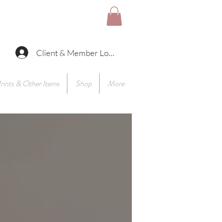
Client & Member Log In
rints & Other Items
Shop
More