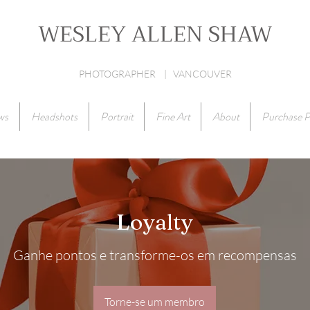
WESLEY ALLEN SHAW
PHOTOGRAPHER | VANCOUVER
ws
Headshots
Portrait
Fine Art
About
Purchase P
Loyalty
Ganhe pontos e transforme-os em recompensas
Torne-se um membro