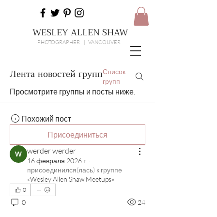
WESLEY ALLEN SHAW
PHOTOGRAPHER | VANCOUVER
Лента новостей групп
Список
групп
Просмотрите группы и посты ниже.
Похожий пост
Присоединиться
werder werder
16 февраля 2026 г.
·
присоединился(лась) к группе
«Wesley Allen Shaw Meetups»
0
0
24