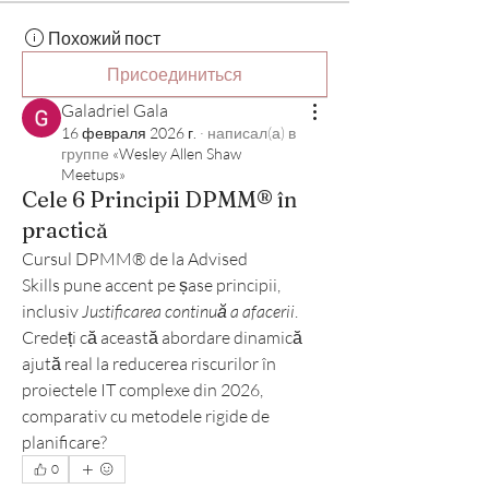
Похожий пост
Присоединиться
Galadriel Gala
16 февраля 2026 г.
·
написал(а) в
группе
«Wesley Allen Shaw
Meetups»
Cele 6 Principii DPMM® în
practică
Cursul DPMM® de la Advised 
Skills pune accent pe șase principii, 
inclusiv 
Justificarea continuă a afacerii
. 
Credeți că această abordare dinamică 
ajută real la reducerea riscurilor în 
proiectele IT complexe din 2026, 
comparativ cu metodele rigide de 
planificare?
0