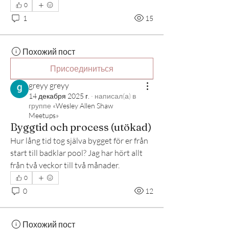
0
1
15
Похожий пост
Присоединиться
greyy greyy
14 декабря 2025 г.
·
написал(а) в
группе
«Wesley Allen Shaw
Meetups»
Byggtid och process (utökad)
Hur lång tid tog själva bygget för er från 
start till badklar pool? Jag har hört allt 
från två veckor till två månader.
0
0
12
Похожий пост