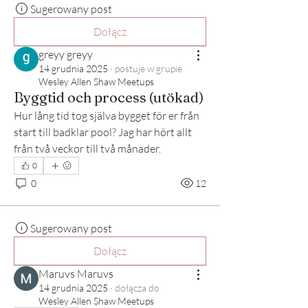
Sugerowany post
Dołącz
greyy greyy
14 grudnia 2025
·
postuje w grupie
Wesley Allen Shaw Meetups
Byggtid och process (utökad)
Hur lång tid tog själva bygget för er från 
start till badklar pool? Jag har hört allt 
från två veckor till två månader.
0
0
12
Sugerowany post
Dołącz
Maruvs Maruvs
14 grudnia 2025
·
dołącza do
Wesley Allen Shaw Meetups