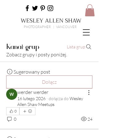
WESLEY ALLEN SHAW
PHOTOGRAPHER | VANCOUVER
Kanał grup
Lista grup
Zobacz grupy i posty poniżej.
Sugerowany post
Dołącz
werder werder
16 lutego 2026
·
dołącza do
Wesley
Allen Shaw Meetups
0
0
24