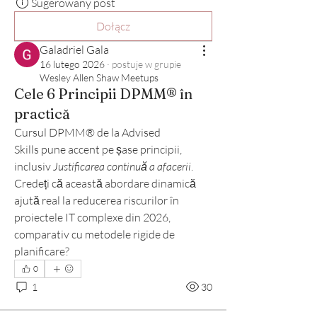
Sugerowany post
Dołącz
Galadriel Gala
16 lutego 2026
·
postuje w grupie
Wesley Allen Shaw Meetups
Cele 6 Principii DPMM® în
practică
Cursul DPMM® de la Advised 
Skills pune accent pe șase principii, 
inclusiv 
Justificarea continuă a afacerii
. 
Credeți că această abordare dinamică 
ajută real la reducerea riscurilor în 
proiectele IT complexe din 2026, 
comparativ cu metodele rigide de 
planificare?
0
1
30